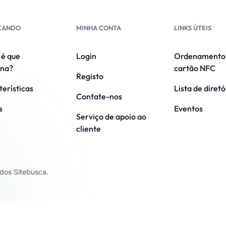
ÇANDO
MINHA CONTA
LINKS ÚTEIS
é que
Login
Ordenamento
ona?
cartão NFC
Registo
erísticas
Lista de diretó
Contate-nos
s
Eventos
Serviço de apoio ao
cliente
ados Sitebusca.